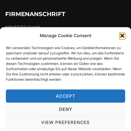
FIRMENANSCHRIFT
NOVADITO GmbH
Im Ofenerfeld 17
Manage Cookie Consent
26127 Oldenburg
Wir verwenden Technologien wie Cookies, um Geräteinformationen zu
Impressum
Datenschutz
speichern und/oder darauf zuzugreifen. Wir tun dies, um das Surferlebnis
zu verbessern und um personalisierte Werbung anzuzeigen. Wenn Sie
diesen Technologien zustimmen, können wir Daten wie das
Surfverhalten oder eindeutige IDs auf dieser Website verarbeiten. Wenn
Sie Ihre Zustimmung nicht erteilen oder zurückziehen, können bestimmte
SOCIAL MEDIA
Funktionen beeinträchtigt werden.
instagram
linkedin
ACCEPT
DENY
Copyright © 2026 Startup-Optimierer by NOVADITO
VIEW PREFERENCES
Inspiro Theme
by
WPZOOM