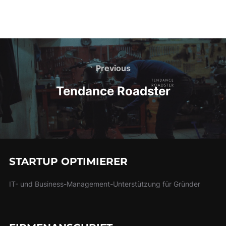
Beitrags-
Navigation
Previous
Previous
Tendance Roadster
STARTUP OPTIMIERER
IT- und Business-Management-Unterstützung für Gründer