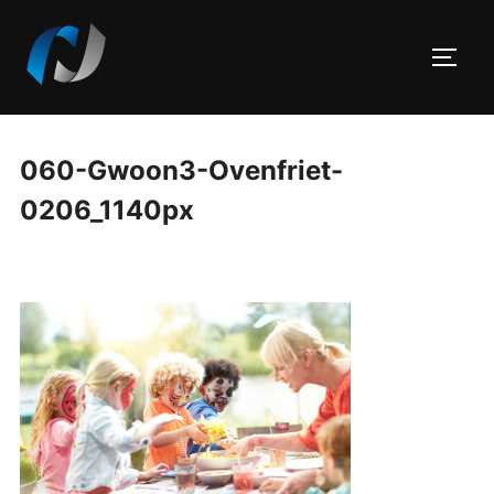
Skip
to
TOGG
content
060-Gwoon3-Ovenfriet-
0206_1140px